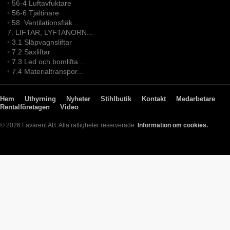
•
56-4 Luftavfuktare
•
56-6 Tjältinare
•
58. Ventilationsfläk...
7. LIFTAR, LYFTANORN...
•
3.1 Släpvagnsliftar
•
7.2 Saxliftar
•
7.3 Led och bomlifta...
•
7.4 Materialtranspor...
Hem
Uthyrning
Nyheter
Stihlbutik
Kontakt
Medarbetare
Rentalföretagen
Video
© 2026 Favarent AB. Alla rättigheter reserverade.
Information om cookies.