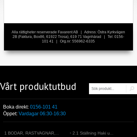
Alla rättigheter reserverade Favarent AB | Adress: Östra Kyrkvägen
2B (Faktura, Box86, 61922 Trosa), 619 71 Vagnhärad | Tel: 0156-
101 41 | Org.nr: 556962-6335
Vårt produktutbud
Boka direkt:
0156-101 41
Öppet:
Vardagar 06:30-16:30
1 BODAR, RASTVAGNAR,...
•
2.1 Ställning Haki u...