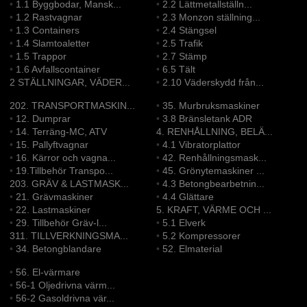
•
1.1 Byggbodar, Mansk...
•
2.2 Lättmetallställn...
•
1.2 Rastvagnar
•
2.3 Monzon ställning...
•
1.3 Containers
•
2.4 Stängsel
•
1.4 Slamtoaletter
•
2.5 Trafik
•
1.5 Trappor
•
2.7 Stämp
•
1.6 Avfallscontainer
•
6.5 Tält
2 STÄLLNINGAR, VÄDER...
•
2.10 Väderskydd från...
202. TRANSPORTMASKIN...
•
35. Murbruksmaskiner
•
12. Dumprar
•
3.8 Bränsletank ADR
•
14. Terräng-MC, ATV
4. RENHÅLLNING, BELÄ...
•
15. Pallyftvagnar
•
4.1 Vibratorplattor
•
16. Kärror och vagna...
•
42. Renhållningsmask...
•
19.Tillbehör Transpo...
•
45. Grönytemaskiner ...
203. GRÄV & LASTMASK...
•
4.3 Betongbearbetnin...
•
21. Grävmaskiner
•
4.4 Glättare
•
22. Lastmaskiner
5. KRAFT, VÄRME OCH ...
•
29. Tillbehör Gräv-l...
•
5.1 Elverk
311. TILLVERKNINGSMA...
•
5.2 Kompressorer
•
34. Betongblandare
•
52. Elmaterial
•
56. El-värmare
•
56-1 Oljedrivna värm...
•
56-2 Gasoldrivna vär...