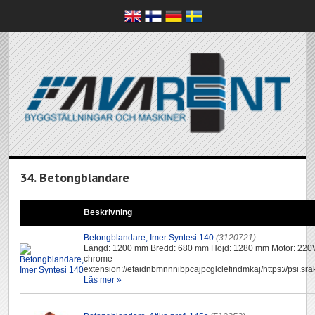
34. Betongblandare
Beskrivning
Betongblandare, Imer Syntesi 140
(3120721)
Längd: 1200 mm Bredd: 680 mm Höjd: 1280 mm Motor: 220V
chrome-
extension://efaidnbmnnnibpcajpcglclefindmkaj/https://psi.srak
Läs mer »