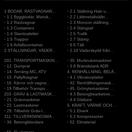
1 BODAR, RASTVAGNAR,...
•
2.1 Ställning Haki u...
•
1.1 Byggbodar, Mansk...
•
2.2 Lättmetallställn...
•
1.2 Rastvagnar
•
2.3 Monzon ställning...
•
1.3 Containers
•
2.4 Stängsel
•
1.4 Slamtoaletter
•
2.5 Trafik
•
1.5 Trappor
•
2.7 Stämp
•
1.6 Avfallscontainer
•
6.5 Tält
2 STÄLLNINGAR, VÄDER...
•
2.10 Väderskydd från...
202. TRANSPORTMASKIN...
•
35. Murbruksmaskiner
•
12. Dumprar
•
3.8 Bränsletank ADR
•
14. Terräng-MC, ATV
4. RENHÅLLNING, BELÄ...
•
15. Pallyftvagnar
•
4.1 Vibratorplattor
•
16. Kärror och vagna...
•
42. Renhållningsmask...
•
19.Tillbehör Transpo...
•
45. Grönytemaskiner ...
203. GRÄV & LASTMASK...
•
4.3 Betongbearbetnin...
•
21. Grävmaskiner
•
4.4 Glättare
•
22. Lastmaskiner
5. KRAFT, VÄRME OCH ...
•
29. Tillbehör Gräv-l...
•
5.1 Elverk
311. TILLVERKNINGSMA...
•
5.2 Kompressorer
•
34. Betongblandare
•
52. Elmaterial