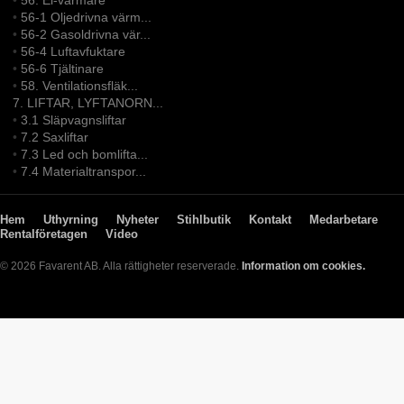
•
56. El-värmare
•
56-1 Oljedrivna värm...
•
56-2 Gasoldrivna vär...
•
56-4 Luftavfuktare
•
56-6 Tjältinare
•
58. Ventilationsfläk...
7. LIFTAR, LYFTANORN...
•
3.1 Släpvagnsliftar
•
7.2 Saxliftar
•
7.3 Led och bomlifta...
•
7.4 Materialtranspor...
Hem
Uthyrning
Nyheter
Stihlbutik
Kontakt
Medarbetare
Rentalföretagen
Video
© 2026 Favarent AB. Alla rättigheter reserverade.
Information om cookies.