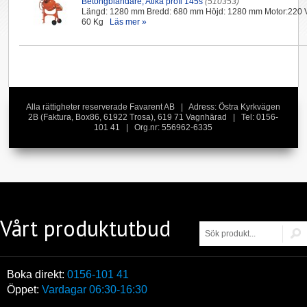
Betongblandare, Atika profi 145s
(510353)
Längd: 1280 mm Bredd: 680 mm Höjd: 1280 mm Motor:220 V,
60 Kg
Läs mer »
Alla rättigheter reserverade Favarent AB | Adress: Östra Kyrkvägen
2B (Faktura, Box86, 61922 Trosa), 619 71 Vagnhärad | Tel: 0156-
101 41 | Org.nr: 556962-6335
Vårt produktutbud
Boka direkt:
0156-101 41
Öppet:
Vardagar 06:30-16:30