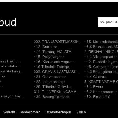
tbud
202. TRANSPORTMASKIN...
•
35. Murbruksmask
•
12. Dumprar
•
3.8 Bränsletank A
•
14. Terräng-MC, ATV
4. RENHÅLLNING, B
•
15. Pallyftvagnar
•
4.1 Vibratorplattor
ning Haki u...
•
16. Kärror och vagna...
•
42. Renhållningsma
etallställn...
•
19.Tillbehör Transpo...
•
45. Grönytemaskine
on ställning...
203. GRÄV & LASTMASK...
•
4.3 Betongbearbetn
gsel
•
21. Grävmaskiner
•
4.4 Glättare
k
•
22. Lastmaskiner
5. KRAFT, VÄRME O
mp
•
29. Tillbehör Gräv-l...
•
5.1 Elverk
311. TILLVERKNINGSMA...
•
5.2 Kompressorer
erskydd från...
•
34. Betongblandare
•
52. Elmaterial
Kontakt
Medarbetare
Rentalföretagen
Video