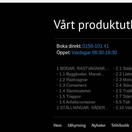
Vårt produktu
Boka direkt:
0156-101 41
Öppet:
Vardagar 06:30-16:30
1 BODAR, RASTVAGNAR,...
•
2.1 Ställ
•
1.1 Byggbodar, Mansk...
•
2.2 Lättm
•
1.2 Rastvagnar
•
2.3 Monz
•
1.3 Containers
•
2.4 Stän
•
1.4 Slamtoaletter
•
2.5 Trafi
•
1.5 Trappor
•
2.7 Stä
•
1.6 Avfallscontainer
•
6.5 Tält
2 STÄLLNINGAR, VÄDER...
•
2.10 Väd
Hem
Uthyrning
Nyheter
Stihlbutik