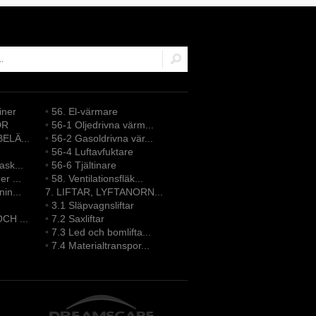
iner
•
56. El-värmare
DR
•
56-1 Oljedrivna värm...
ELÄ...
•
56-2 Gasoldrivna vär...
•
56-4 Luftavfuktare
sk...
•
56-6 Tjältinare
r ...
•
58. Ventilationsfläk...
in...
7. LIFTAR, LYFTANORN...
•
3.1 Släpvagnsliftar
CH ...
•
7.2 Saxliftar
•
7.3 Led och bomlifta...
•
7.4 Materialtranspor...