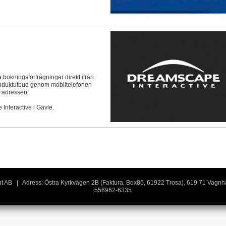
 bokningsförfrågningar direkt ifrån
roduktutbud genom mobiltelefonen
a adressen!
Interactive i Gävle.
rent AB | Adress: Östra Kyrkvägen 2B (Faktura, Box86, 61922 Trosa), 619 71 Vagn
556962-6335